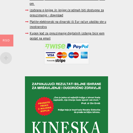
om
izabrana e-knjiga /e -knjige će odmah biti dostupna za
preuzimanje – download
Platite elektronski na dinarski ili Eur račun ukoliko ste u
inostranstvu
Kupon kod za preuzimanje digitalnih izdanja biće vam
poslat na email
RSD