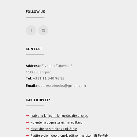
FOLLOW US
KONTAKT
Addresa:
Živojina Žujovića 2
11000 Beograd
Tel:
+381 11 340 96 85
Email:
neopressebooks@gmail.com
KAKO KUPITI?
Izabranu knjigu ili knjige dodajte u korpu
Kliknite na dugme završi narudžbinu
Nastavite do stranice za plaćanje
Platite svojom debitnom/kreditnom karticom ili PayPal-