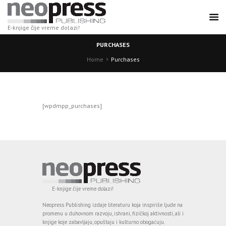
E-knjige čije vreme dolazi!
PURCHASES
Home
Purchases
[wpdmpp_purchases]
E-knjige čije vreme dolazi!
Neopress Publishing izdaje literaturu koja inspiriše ljude na
promenu u duhovnom razvoju, ishrani, fizičkoj aktivnosti, ali i
knjige koje zabavljaju, opuštaju i kulturno obogaćuju.