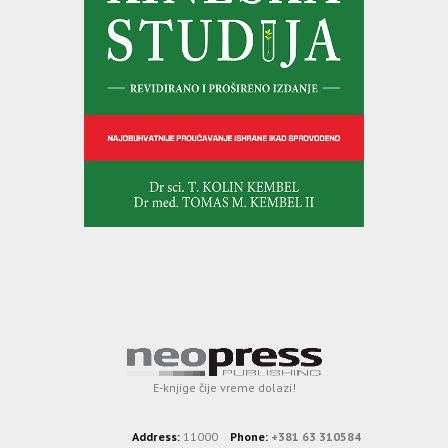
E-knjige čije vreme dolazi!
Address:
11000
Phone:
+381 63 310584