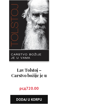
Lav Tolstoj –
Carstvo božije je u
vama
рсд
720.00
DODAJ U KORPU