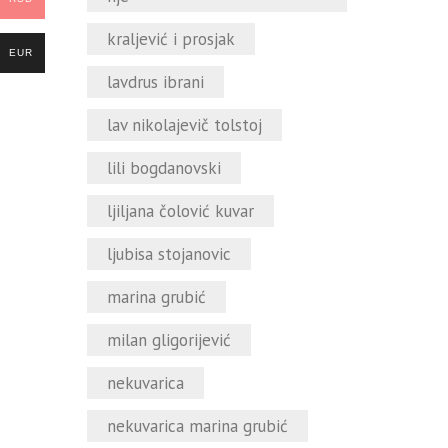
kraljević i prosjak
EUR
lavdrus ibrani
lav nikolajevič tolstoj
lili bogdanovski
ljiljana čolović kuvar
ljubisa stojanovic
marina grubić
milan gligorijević
nekuvarica
nekuvarica marina grubić