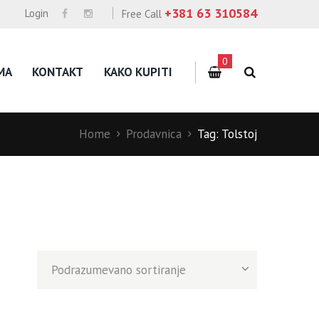
+381 63 310584
Login
Free Call
0
MA
KONTAKT
KAKO KUPITI
Home
Prodavnica
Tag: Tolstoj