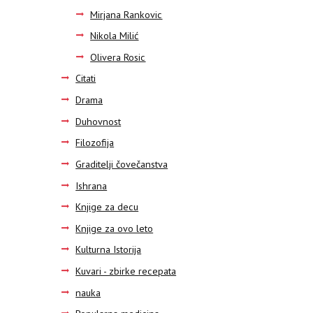
Mirjana Rankovic
Nikola Milić
Olivera Rosic
Citati
Drama
Duhovnost
Filozofija
Graditelji čovečanstva
Ishrana
Knjige za decu
Knjige za ovo leto
Kulturna Istorija
Kuvari - zbirke recepata
nauka